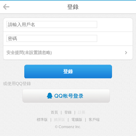
登錄
安全提問(未設置請忽略)
登錄
或使用QQ登錄
首頁
|
登錄
|
註冊
標準版
|
觸屏版
|
電腦版
|
客戶端
© Comsenz Inc.