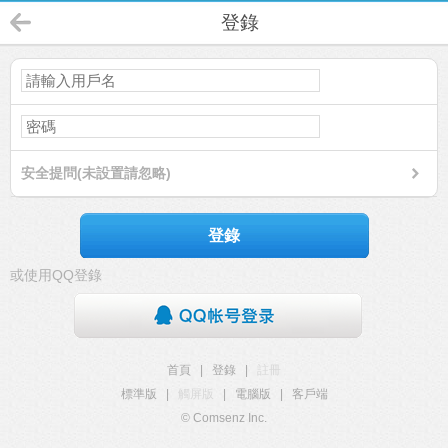
登錄
安全提問(未設置請忽略)
登錄
或使用QQ登錄
首頁
|
登錄
|
註冊
標準版
|
觸屏版
|
電腦版
|
客戶端
© Comsenz Inc.