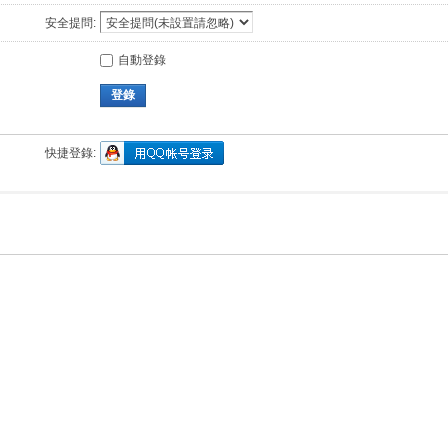
安全提問:
自動登錄
登錄
快捷登錄: