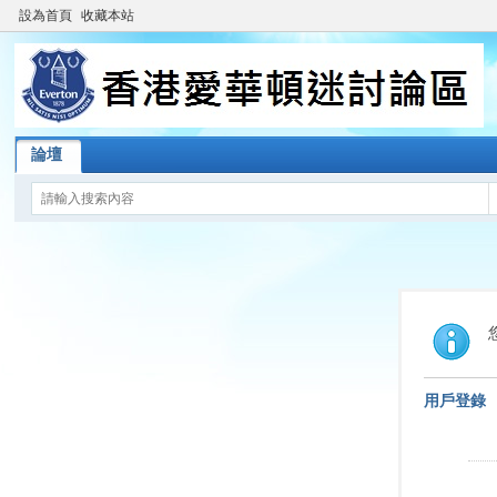
設為首頁
收藏本站
論壇
用戶登錄