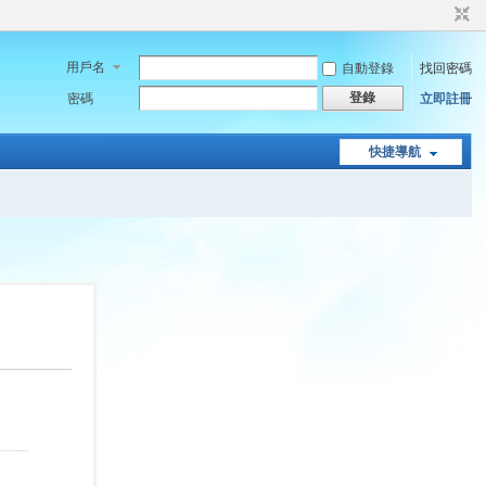
用戶名
自動登錄
找回密碼
登錄
密碼
立即註冊
快捷導航