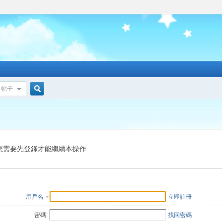
帖子
搜
索
您需要先登錄才能繼續本操作
用戶名
立即註冊
密碼:
找回密碼