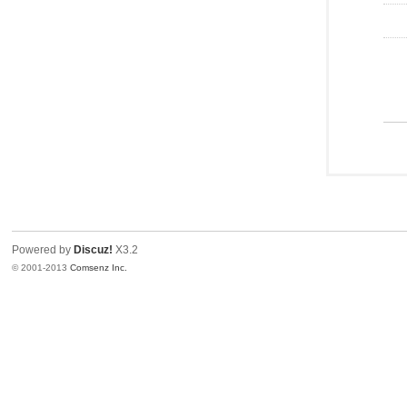
Powered by
Discuz!
X3.2
© 2001-2013
Comsenz Inc.