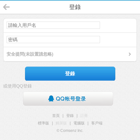
登錄
安全提問(未設置請忽略)
登錄
或使用QQ登錄
首頁
|
登錄
|
註冊
標準版
|
觸屏版
|
電腦版
|
客戶端
© Comsenz Inc.