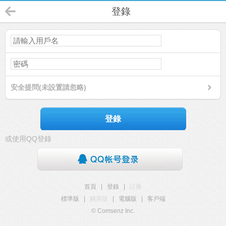
登錄
安全提問(未設置請忽略)
登錄
或使用QQ登錄
首頁
|
登錄
|
註冊
標準版
|
觸屏版
|
電腦版
|
客戶端
© Comsenz Inc.