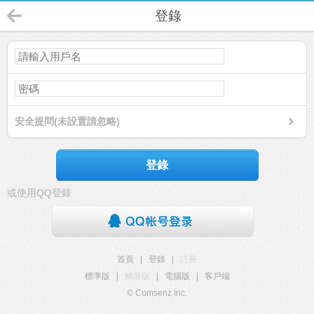
登錄
安全提問(未設置請忽略)
登錄
或使用QQ登錄
首頁
|
登錄
|
註冊
標準版
|
觸屏版
|
電腦版
|
客戶端
© Comsenz Inc.