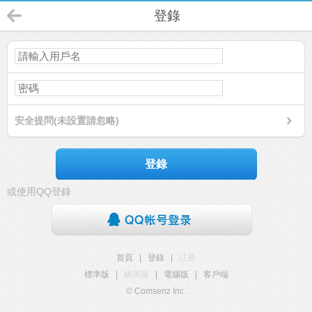
登錄
安全提問(未設置請忽略)
登錄
或使用QQ登錄
首頁
|
登錄
|
註冊
標準版
|
觸屏版
|
電腦版
|
客戶端
© Comsenz Inc.