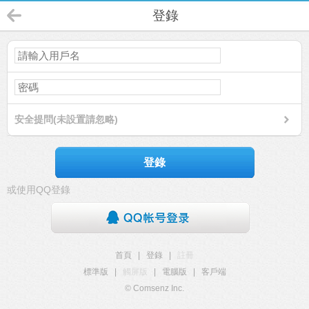
登錄
安全提問(未設置請忽略)
登錄
或使用QQ登錄
首頁
|
登錄
|
註冊
標準版
|
觸屏版
|
電腦版
|
客戶端
© Comsenz Inc.