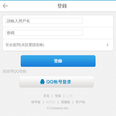
登錄
安全提問(未設置請忽略)
登錄
或使用QQ登錄
首頁
|
登錄
|
註冊
標準版
|
觸屏版
|
電腦版
|
客戶端
© Comsenz Inc.