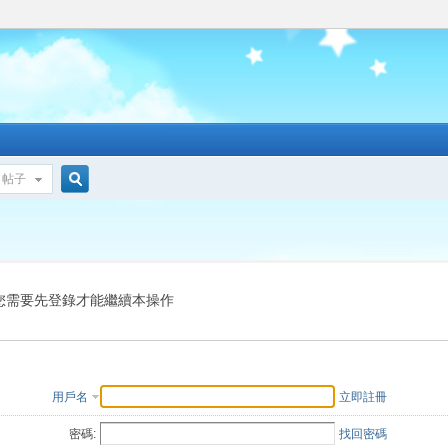
帖子
搜
索
您需要先登錄才能繼續本操作
用戶名
立即註冊
密碼:
找回密碼