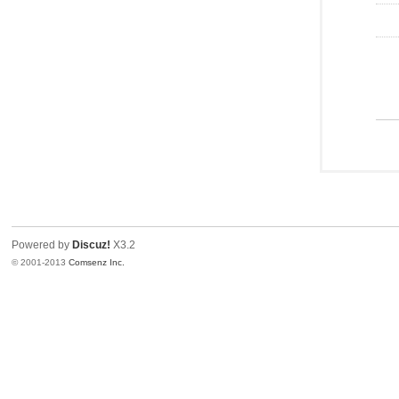
Powered by
Discuz!
X3.2
© 2001-2013
Comsenz Inc.