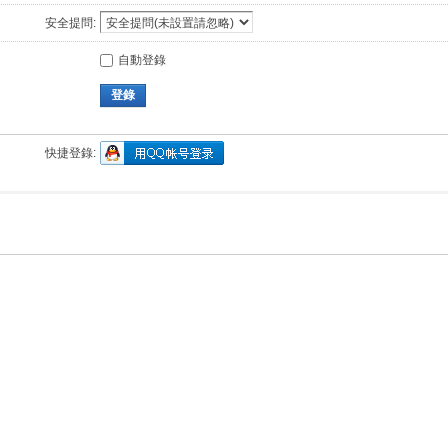
安全提問:
自動登錄
登錄
快捷登錄: