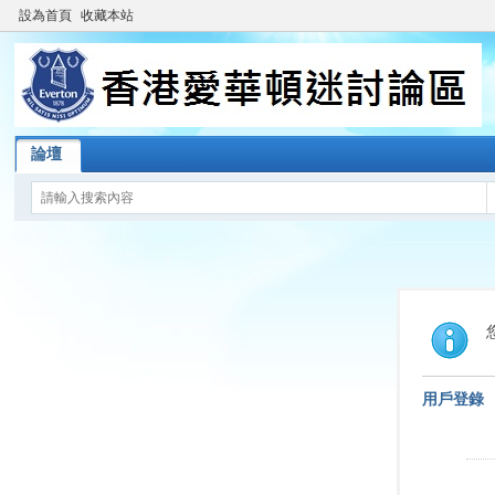
設為首頁
收藏本站
論壇
用戶登錄