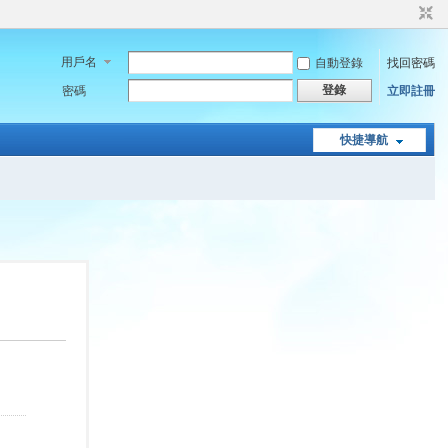
用戶名
自動登錄
找回密碼
登錄
密碼
立即註冊
快捷導航