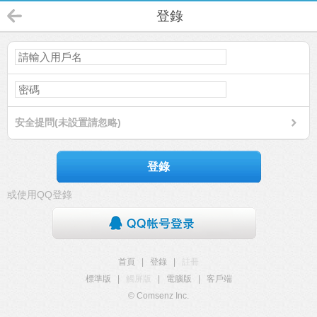
登錄
安全提問(未設置請忽略)
登錄
或使用QQ登錄
首頁
|
登錄
|
註冊
標準版
|
觸屏版
|
電腦版
|
客戶端
© Comsenz Inc.