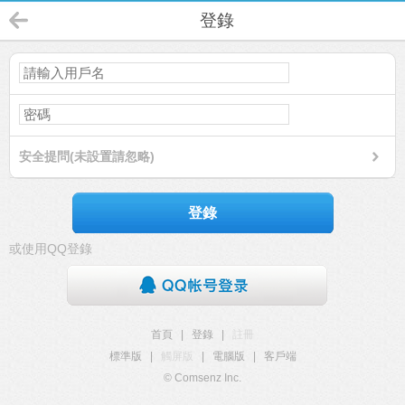
登錄
安全提問(未設置請忽略)
登錄
或使用QQ登錄
首頁
|
登錄
|
註冊
標準版
|
觸屏版
|
電腦版
|
客戶端
© Comsenz Inc.