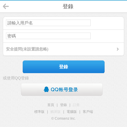
登錄
安全提問(未設置請忽略)
登錄
或使用QQ登錄
首頁
|
登錄
|
註冊
標準版
|
觸屏版
|
電腦版
|
客戶端
© Comsenz Inc.