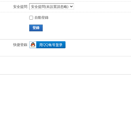
安全提問:
自動登錄
登錄
快捷登錄: