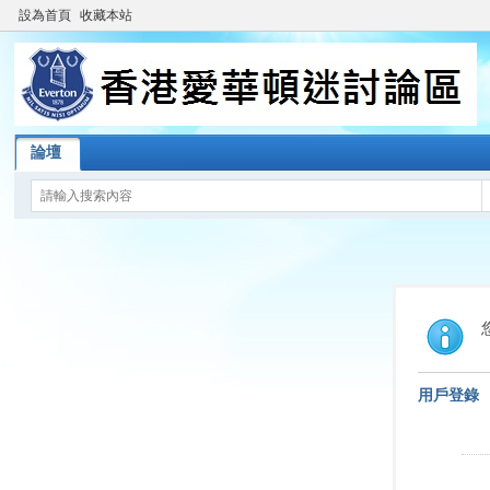
設為首頁
收藏本站
論壇
用戶登錄