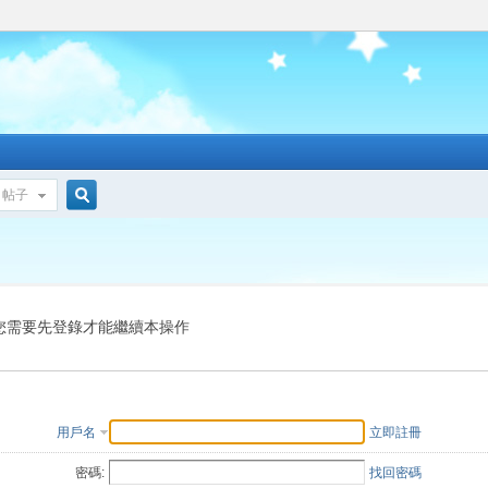
帖子
搜
索
您需要先登錄才能繼續本操作
用戶名
立即註冊
密碼:
找回密碼