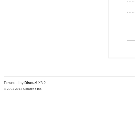
Powered by
Discuz!
X3.2
© 2001-2013
Comsenz Inc.