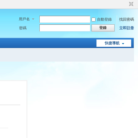
用戶名
自動登錄
找回密碼
登錄
密碼
立即註冊
快捷導航