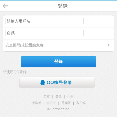
登錄
安全提問(未設置請忽略)
登錄
或使用QQ登錄
首頁
|
登錄
|
註冊
標準版
|
觸屏版
|
電腦版
|
客戶端
© Comsenz Inc.