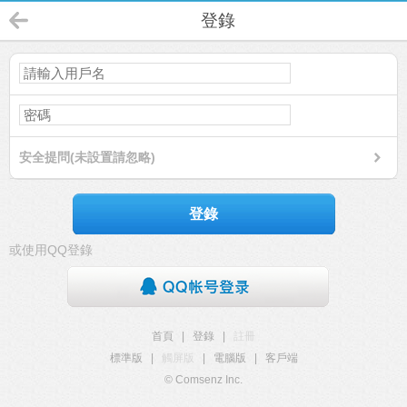
登錄
安全提問(未設置請忽略)
登錄
或使用QQ登錄
首頁
|
登錄
|
註冊
標準版
|
觸屏版
|
電腦版
|
客戶端
© Comsenz Inc.