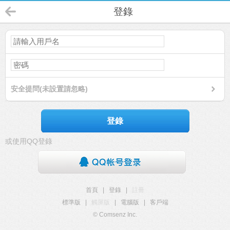
登錄
安全提問(未設置請忽略)
登錄
或使用QQ登錄
首頁
|
登錄
|
註冊
標準版
|
觸屏版
|
電腦版
|
客戶端
© Comsenz Inc.