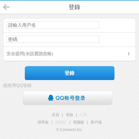
登錄
安全提問(未設置請忽略)
登錄
或使用QQ登錄
首頁
|
登錄
|
註冊
標準版
|
觸屏版
|
電腦版
|
客戶端
© Comsenz Inc.