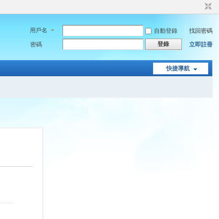
用戶名
自動登錄
找回密碼
登錄
密碼
立即註冊
快捷導航