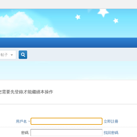
帖子
搜
索
您需要先登錄才能繼續本操作
用戶名
立即註冊
密碼:
找回密碼