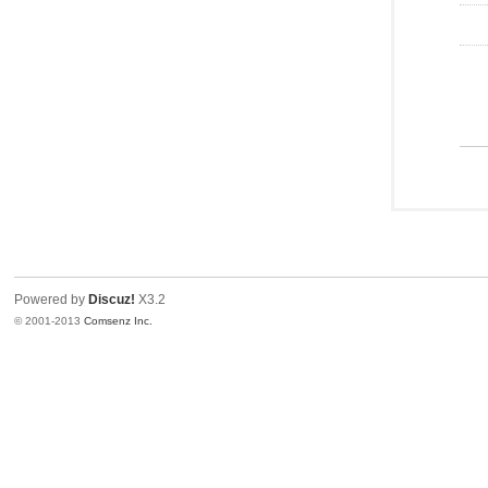
Powered by
Discuz!
X3.2
© 2001-2013
Comsenz Inc.