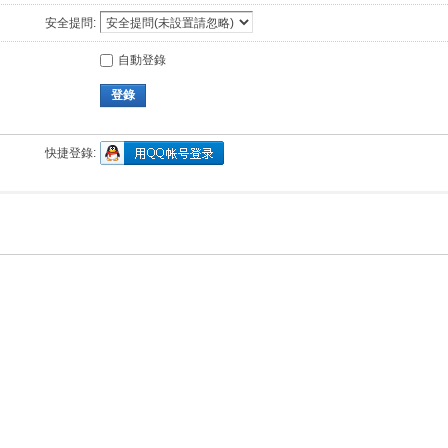
安全提問:
自動登錄
登錄
快捷登錄: