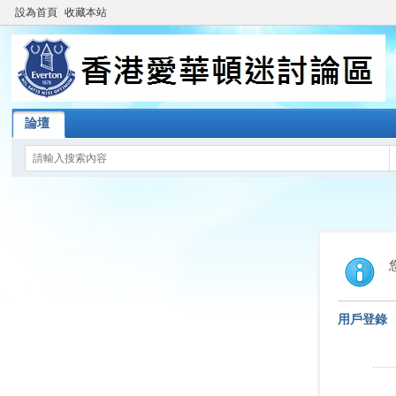
設為首頁
收藏本站
論壇
用戶登錄