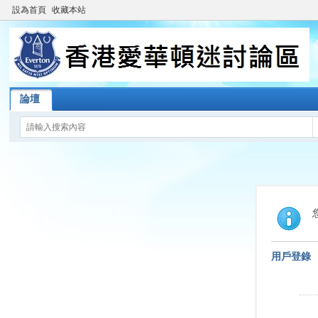
設為首頁
收藏本站
論壇
用戶登錄