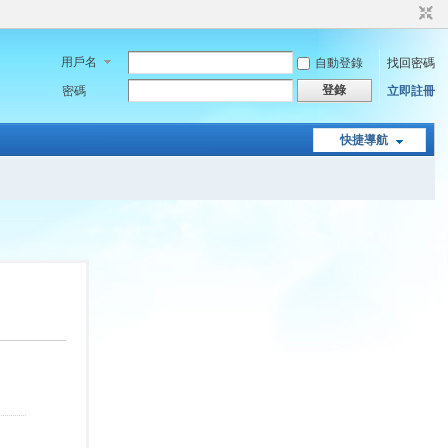
用戶名
自動登錄
找回密碼
登錄
密碼
立即註冊
快捷導航