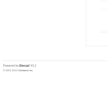
Powered by
Discuz!
X3.2
© 2001-2013
Comsenz Inc.