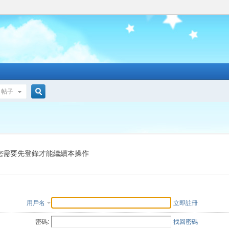
帖子
搜
索
您需要先登錄才能繼續本操作
用戶名
立即註冊
密碼:
找回密碼