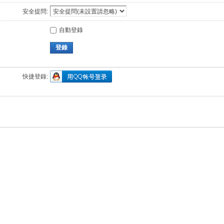
安全提問:
自動登錄
登錄
快捷登錄: