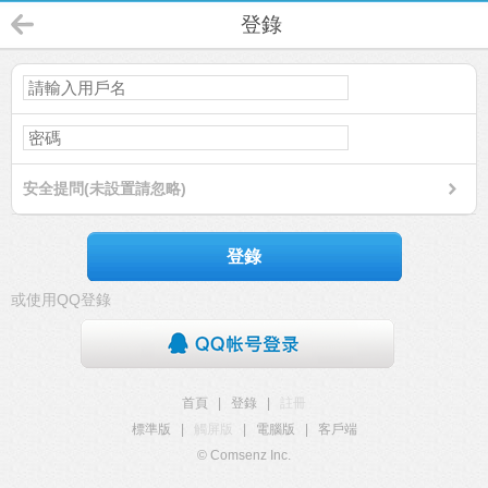
登錄
安全提問(未設置請忽略)
登錄
或使用QQ登錄
首頁
|
登錄
|
註冊
標準版
|
觸屏版
|
電腦版
|
客戶端
© Comsenz Inc.