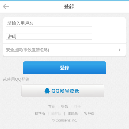
登錄
安全提問(未設置請忽略)
登錄
或使用QQ登錄
首頁
|
登錄
|
註冊
標準版
|
觸屏版
|
電腦版
|
客戶端
© Comsenz Inc.