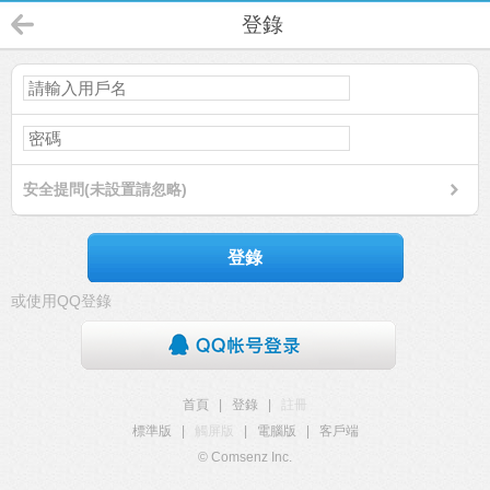
登錄
安全提問(未設置請忽略)
登錄
或使用QQ登錄
首頁
|
登錄
|
註冊
標準版
|
觸屏版
|
電腦版
|
客戶端
© Comsenz Inc.