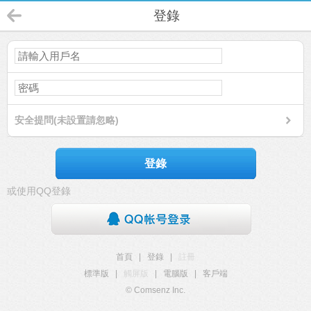
登錄
安全提問(未設置請忽略)
登錄
或使用QQ登錄
首頁
|
登錄
|
註冊
標準版
|
觸屏版
|
電腦版
|
客戶端
© Comsenz Inc.