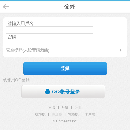
登錄
安全提問(未設置請忽略)
登錄
或使用QQ登錄
首頁
|
登錄
|
註冊
標準版
|
觸屏版
|
電腦版
|
客戶端
© Comsenz Inc.