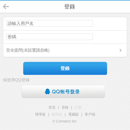
登錄
安全提問(未設置請忽略)
登錄
或使用QQ登錄
首頁
|
登錄
|
註冊
標準版
|
觸屏版
|
電腦版
|
客戶端
© Comsenz Inc.