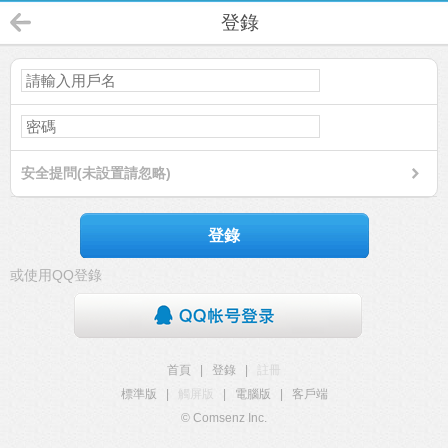
登錄
安全提問(未設置請忽略)
登錄
或使用QQ登錄
首頁
|
登錄
|
註冊
標準版
|
觸屏版
|
電腦版
|
客戶端
© Comsenz Inc.