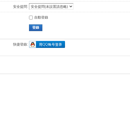
安全提問:
自動登錄
登錄
快捷登錄: