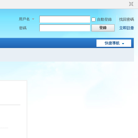
用戶名
自動登錄
找回密碼
登錄
密碼
立即註冊
快捷導航