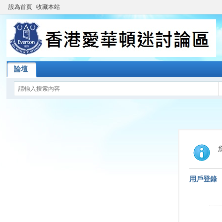
設為首頁
收藏本站
論壇
用戶登錄