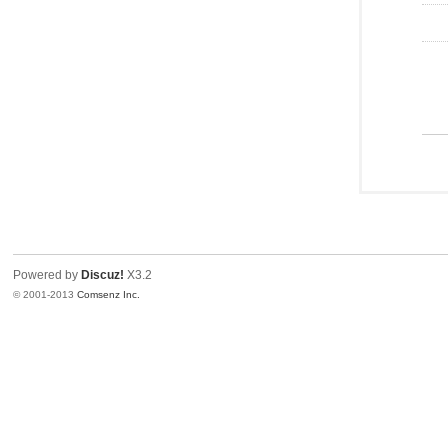
Powered by
Discuz!
X3.2
© 2001-2013
Comsenz Inc.