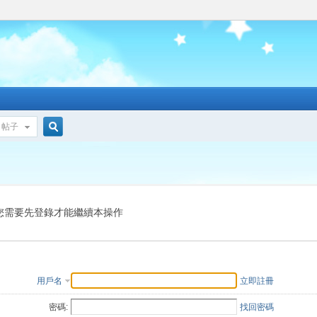
帖子
搜
索
您需要先登錄才能繼續本操作
用戶名
立即註冊
密碼:
找回密碼