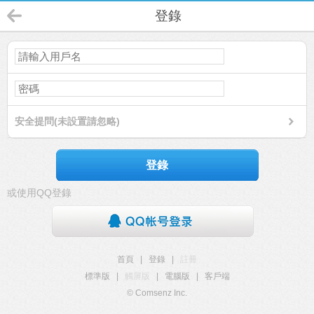
登錄
安全提問(未設置請忽略)
登錄
或使用QQ登錄
首頁
|
登錄
|
註冊
標準版
|
觸屏版
|
電腦版
|
客戶端
© Comsenz Inc.