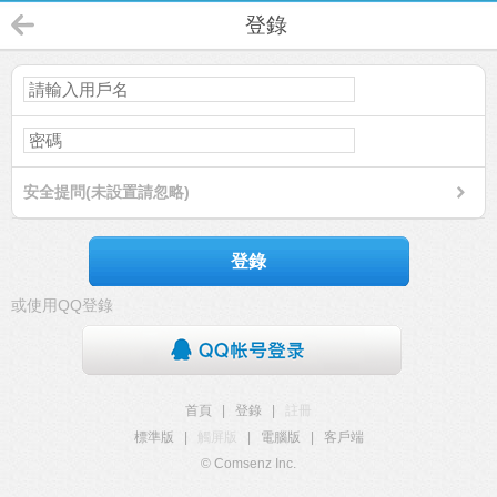
登錄
安全提問(未設置請忽略)
登錄
或使用QQ登錄
首頁
|
登錄
|
註冊
標準版
|
觸屏版
|
電腦版
|
客戶端
© Comsenz Inc.