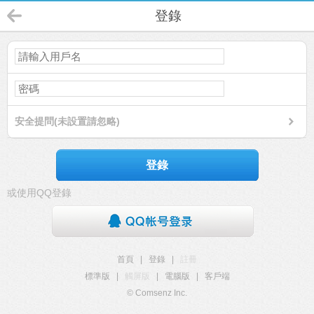
登錄
安全提問(未設置請忽略)
登錄
或使用QQ登錄
首頁
|
登錄
|
註冊
標準版
|
觸屏版
|
電腦版
|
客戶端
© Comsenz Inc.