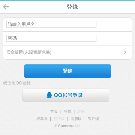
登錄
安全提問(未設置請忽略)
登錄
或使用QQ登錄
首頁
|
登錄
|
註冊
標準版
|
觸屏版
|
電腦版
|
客戶端
© Comsenz Inc.