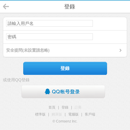
登錄
安全提問(未設置請忽略)
登錄
或使用QQ登錄
首頁
|
登錄
|
註冊
標準版
|
觸屏版
|
電腦版
|
客戶端
© Comsenz Inc.