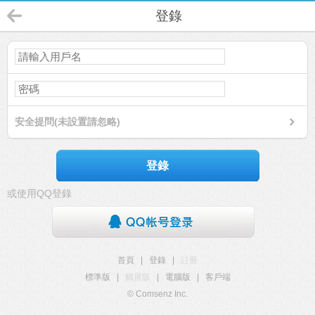
登錄
安全提問(未設置請忽略)
登錄
或使用QQ登錄
首頁
|
登錄
|
註冊
標準版
|
觸屏版
|
電腦版
|
客戶端
© Comsenz Inc.