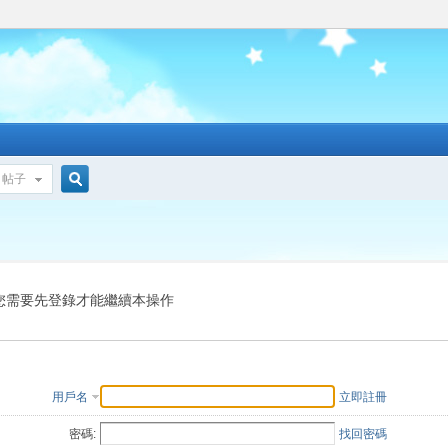
帖子
搜
索
您需要先登錄才能繼續本操作
用戶名
立即註冊
密碼:
找回密碼