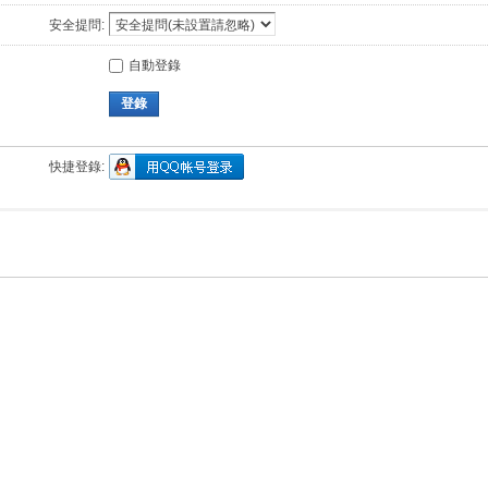
安全提問:
自動登錄
登錄
快捷登錄: