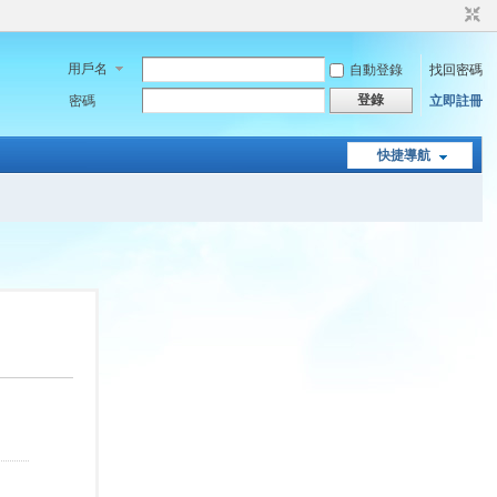
用戶名
自動登錄
找回密碼
登錄
密碼
立即註冊
快捷導航