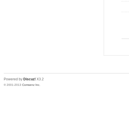
Powered by
Discuz!
X3.2
© 2001-2013
Comsenz Inc.