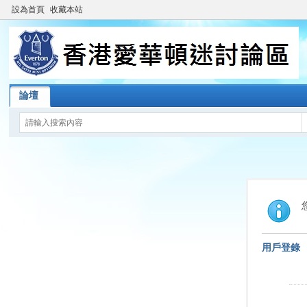
設為首頁
收藏本站
論壇
用戶登錄