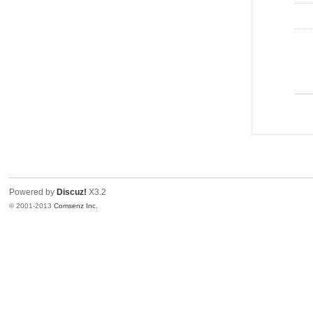
Powered by
Discuz!
X3.2
© 2001-2013
Comsenz Inc.