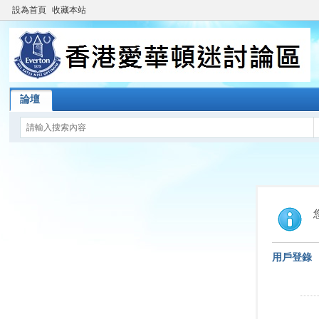
設為首頁
收藏本站
論壇
用戶登錄