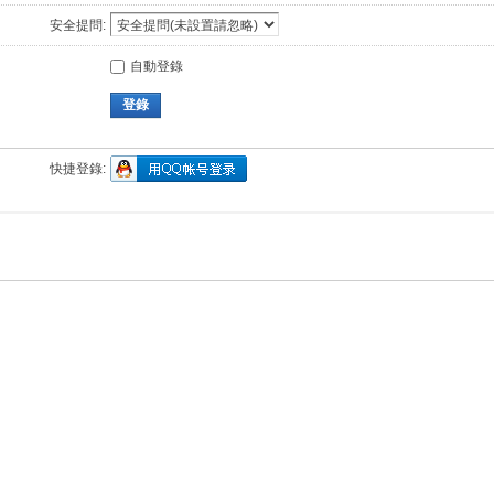
安全提問:
自動登錄
登錄
快捷登錄: