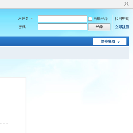
用戶名
自動登錄
找回密碼
登錄
密碼
立即註冊
快捷導航