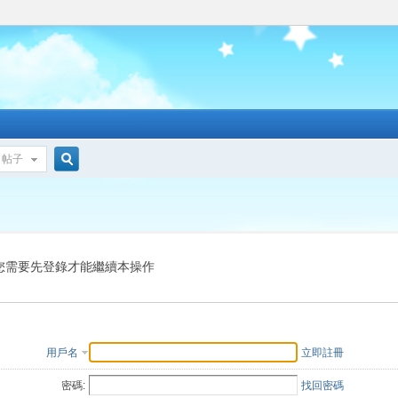
帖子
搜
索
您需要先登錄才能繼續本操作
用戶名
立即註冊
密碼:
找回密碼