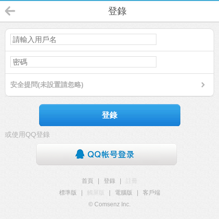
登錄
安全提問(未設置請忽略)
登錄
或使用QQ登錄
首頁
|
登錄
|
註冊
標準版
|
觸屏版
|
電腦版
|
客戶端
© Comsenz Inc.