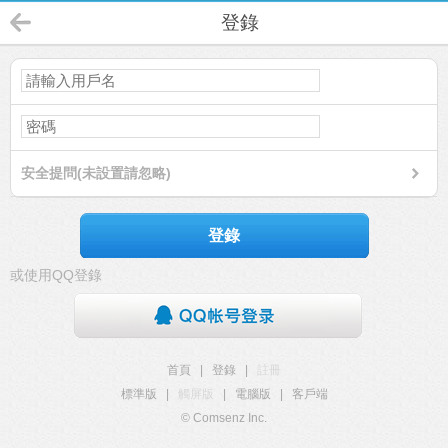
登錄
安全提問(未設置請忽略)
登錄
或使用QQ登錄
首頁
|
登錄
|
註冊
標準版
|
觸屏版
|
電腦版
|
客戶端
© Comsenz Inc.