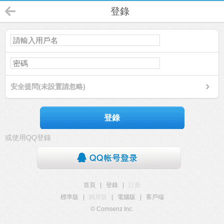
登錄
安全提問(未設置請忽略)
登錄
或使用QQ登錄
首頁
|
登錄
|
註冊
標準版
|
觸屏版
|
電腦版
|
客戶端
© Comsenz Inc.