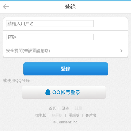
登錄
安全提問(未設置請忽略)
登錄
或使用QQ登錄
首頁
|
登錄
|
註冊
標準版
|
觸屏版
|
電腦版
|
客戶端
© Comsenz Inc.