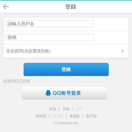
登錄
安全提問(未設置請忽略)
登錄
或使用QQ登錄
首頁
|
登錄
|
註冊
標準版
|
觸屏版
|
電腦版
|
客戶端
© Comsenz Inc.