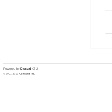
Powered by
Discuz!
X3.2
© 2001-2013
Comsenz Inc.