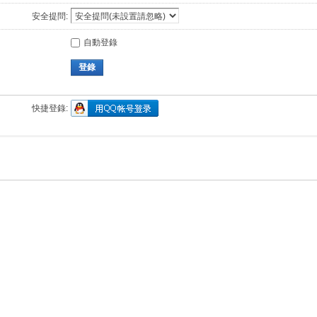
安全提問:
自動登錄
登錄
快捷登錄: