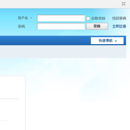
用戶名
自動登錄
找回密碼
登錄
密碼
立即註冊
快捷導航