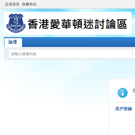
設為首頁
收藏本站
論壇
用戶登錄