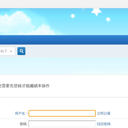
帖子
搜
索
您需要先登錄才能繼續本操作
用戶名
立即註冊
密碼:
找回密碼