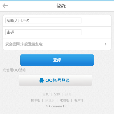
登錄
安全提問(未設置請忽略)
登錄
或使用QQ登錄
首頁
|
登錄
|
註冊
標準版
|
觸屏版
|
電腦版
|
客戶端
© Comsenz Inc.