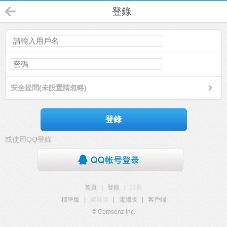
登錄
安全提問(未設置請忽略)
登錄
或使用QQ登錄
首頁
|
登錄
|
註冊
標準版
|
觸屏版
|
電腦版
|
客戶端
© Comsenz Inc.