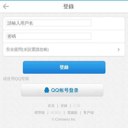
登錄
安全提問(未設置請忽略)
登錄
或使用QQ登錄
首頁
|
登錄
|
註冊
標準版
|
觸屏版
|
電腦版
|
客戶端
© Comsenz Inc.