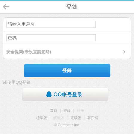
登錄
安全提問(未設置請忽略)
登錄
或使用QQ登錄
首頁
|
登錄
|
註冊
標準版
|
觸屏版
|
電腦版
|
客戶端
© Comsenz Inc.