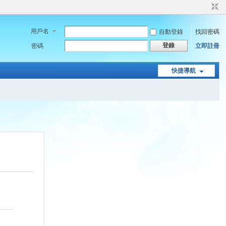
用戶名
自動登錄
找回密碼
登錄
密碼
立即註冊
快捷導航