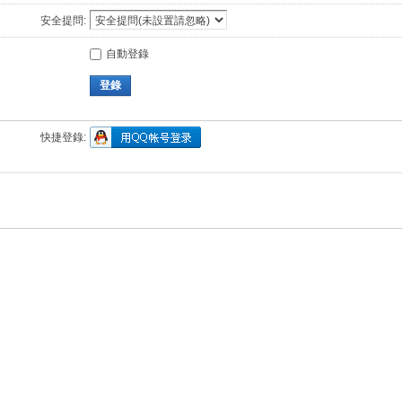
安全提問:
自動登錄
登錄
快捷登錄: