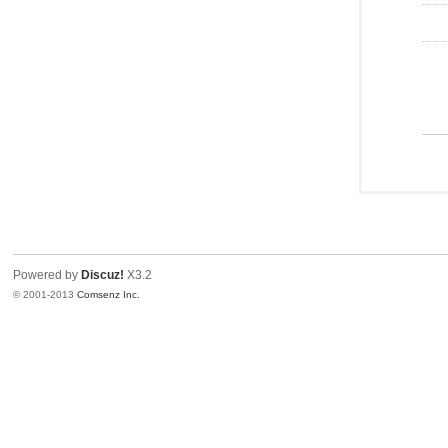
Powered by
Discuz!
X3.2
© 2001-2013
Comsenz Inc.