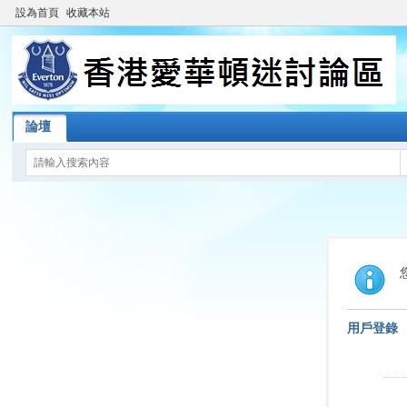
設為首頁
收藏本站
論壇
用戶登錄