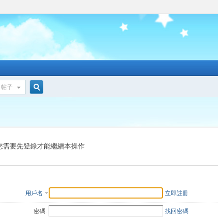
帖子
搜
索
您需要先登錄才能繼續本操作
用戶名
立即註冊
密碼:
找回密碼