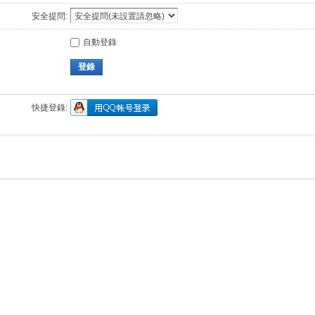
安全提問:
自動登錄
登錄
快捷登錄: