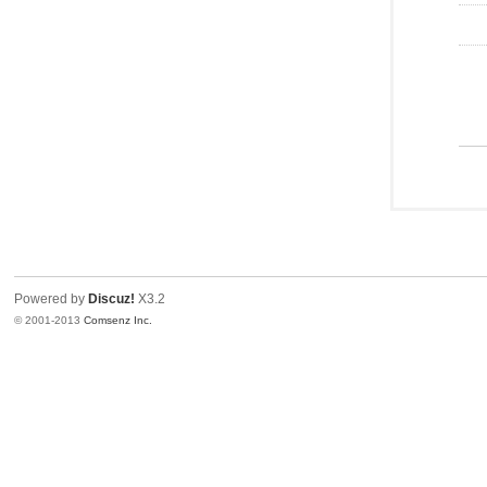
Powered by
Discuz!
X3.2
© 2001-2013
Comsenz Inc.