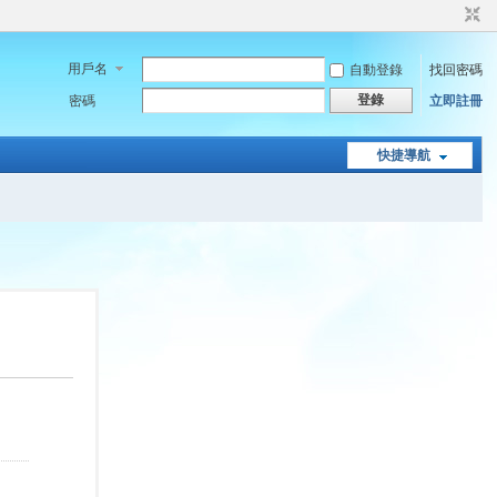
用戶名
自動登錄
找回密碼
登錄
密碼
立即註冊
快捷導航