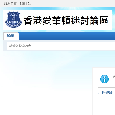
設為首頁
收藏本站
論壇
用戶登錄