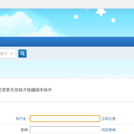
帖子
搜
索
您需要先登錄才能繼續本操作
用戶名
立即註冊
密碼:
找回密碼