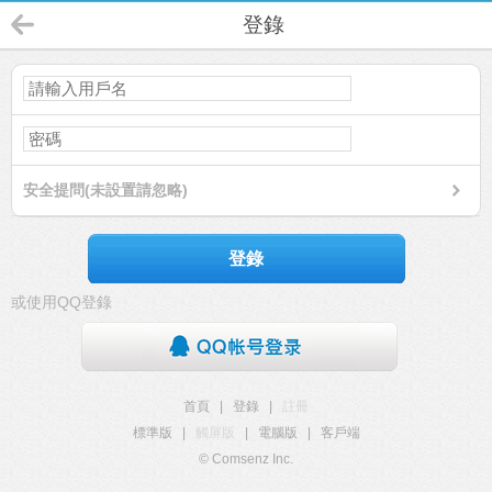
登錄
安全提問(未設置請忽略)
登錄
或使用QQ登錄
首頁
|
登錄
|
註冊
標準版
|
觸屏版
|
電腦版
|
客戶端
© Comsenz Inc.