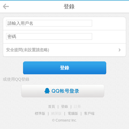
登錄
安全提問(未設置請忽略)
登錄
或使用QQ登錄
首頁
|
登錄
|
註冊
標準版
|
觸屏版
|
電腦版
|
客戶端
© Comsenz Inc.